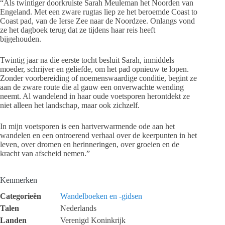
“Als twintiger doorkruiste Sarah Meuleman het Noorden van
Engeland. Met een zware rugtas liep ze het beroemde Coast to
Coast pad, van de Ierse Zee naar de Noordzee. Onlangs vond
ze het dagboek terug dat ze tijdens haar reis heeft
bijgehouden.
Twintig jaar na die eerste tocht besluit Sarah, inmiddels
moeder, schrijver en geliefde, om het pad opnieuw te lopen.
Zonder voorbereiding of noemenswaardige conditie, begint ze
aan de zware route die al gauw een onverwachte wending
neemt. Al wandelend in haar oude voetsporen herontdekt ze
niet alleen het landschap, maar ook zichzelf.
In mijn voetsporen is een hartverwarmende ode aan het
wandelen en een ontroerend verhaal over de keerpunten in het
leven, over dromen en herinneringen, over groeien en de
kracht van afscheid nemen.”
Kenmerken
Categorieën
Wandelboeken en -gidsen
Talen
Nederlands
Landen
Verenigd Koninkrijk