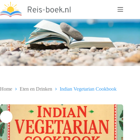
Ga
naar
de
inhoud
Home
Eten en Drinken
Indian Vegetarian Cookbook