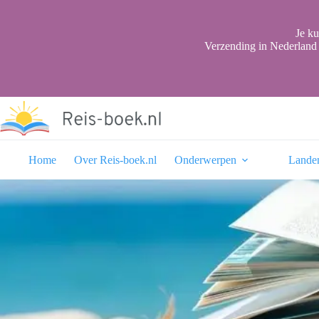
Ga
naar
de
Je ku
inhoud
Verzending in Nederland 
Home
Over Reis-boek.nl
Onderwerpen
Lande