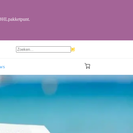
r DHLpakketpunt.
Geen
resultaten
ews
Winkelwagen