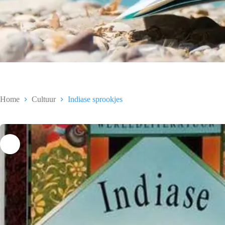
Home
Cultuur
Indiase sprookjes