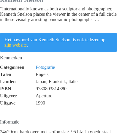
“Internationally known as both a sculptor and photographer,
Kenneth Snelson places the viewer in the center of a full circle
in these visually arresting panoramic photographs. …”
Het nawoord van Kenneth Snelson is ook te lezen op
zijn website
.
Kenmerken
Categorieën
Fotografie
Talen
Engels
Landen
Japan, Frankrijk, Italië
ISBN
9780893814380
Uitgever
Aperture
Uitgave
1990
Informatie
24x29cm, hardcover, met stofomslag, 95 blz, in goede staat