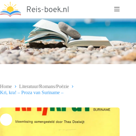
Ga
naar
de
inhoud
Home
Literatuur/Romans/Poëzie
Kri, kra! – Proza van Suriname –