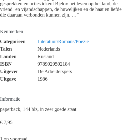
gesprekken en acties tekent Bjelov het leven op het land, de
vriend- en vijandschappen, de huwelijken en de haat en liefde
die daaraan verbonden kunnen zijn. …”
Kenmerken
Categorieën
Literatuur/Romans/Poëzie
Talen
Nederlands
Landen
Rusland
ISBN
9789029502184
Uitgever
De Arbeiderspers
Uitgave
1986
Informatie
paperback, 144 blz, in zeer goede staat
€
7,95
1 op voorraad