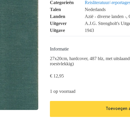
Categorieën
Reisliteratuur/-reportage
Talen
Nederlands
Landen
Azië - diverse landen -,
Uitgever
A.J.G. Strengholt's Uit
Uitgave
1943
Informatie
27x20cm, hardcover, 487 blz, met uitslaande 
roestvlekkig)
€
12,95
1 op voorraad
Toevoegen 