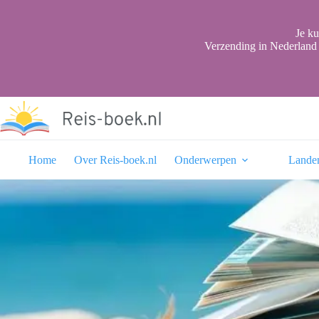
Ga
naar
de
Je ku
inhoud
Verzending in Nederland 
Home
Over Reis-boek.nl
Onderwerpen
Lande