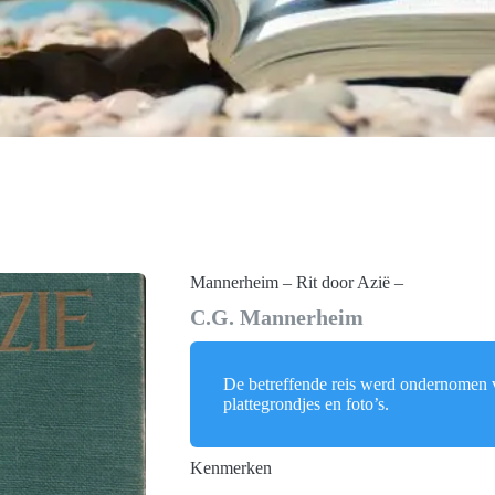
Mannerheim – Rit door Azië –
C.G. Mannerheim
De betreffende reis werd ondernomen v
plattegrondjes en foto’s.
Kenmerken