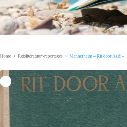
Home
Reisliteratuur/-reportages
Mannerheim – Rit door Azië –