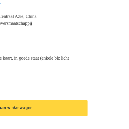
s
 Centraal Azië, China
geversmaatschappij
kaart, in goede staat (enkele blz licht
aan winkelwagen