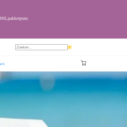
r DHLpakketpunt.
Geen
resultaten
ews
Winkelwagen