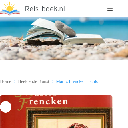
Ga
naar
de
inhoud
Home
Beeldende Kunst
Marliz Frencken – Oils –