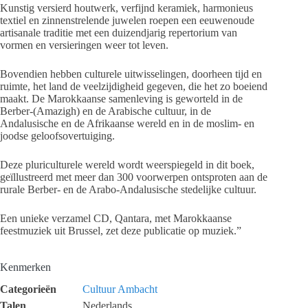
Kunstig versierd houtwerk, verfijnd keramiek, harmonieus
textiel en zinnenstrelende juwelen roepen een eeuwenoude
artisanale traditie met een duizendjarig repertorium van
vormen en versieringen weer tot leven.
Bovendien hebben culturele uitwisselingen, doorheen tijd en
ruimte, het land de veelzijdigheid gegeven, die het zo boeiend
maakt. De Marokkaanse samenleving is geworteld in de
Berber-(Amazigh) en de Arabische cultuur, in de
Andalusische en de Afrikaanse wereld en in de moslim- en
joodse geloofsovertuiging.
Deze pluriculturele wereld wordt weerspiegeld in dit boek,
geïllustreerd met meer dan 300 voorwerpen ontsproten aan de
rurale Berber- en de Arabo-Andalusische stedelijke cultuur.
Een unieke verzamel CD, Qantara, met Marokkaanse
feestmuziek uit Brussel, zet deze publicatie op muziek.”
Kenmerken
Categorieën
Cultuur
Ambacht
Talen
Nederlands