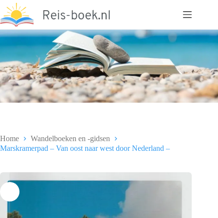
Ga
naar
de
inhoud
Home
Wandelboeken en -gidsen
Marskramerpad – Van oost naar west door Nederland –