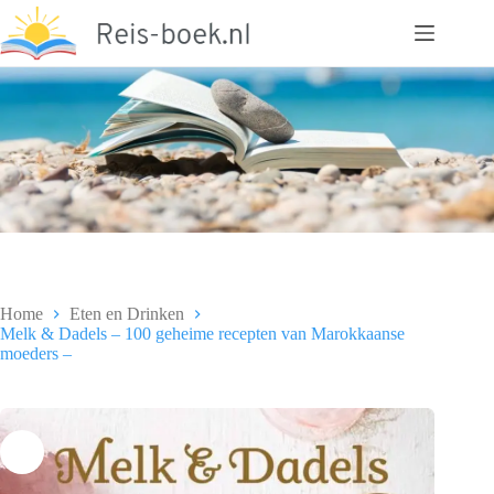
Ga
naar
de
inhoud
Home
Eten en Drinken
Melk & Dadels – 100 geheime recepten van Marokkaanse
moeders –