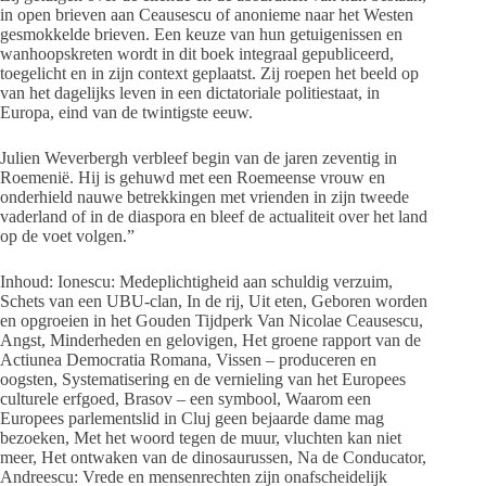
in open brieven aan Ceausescu of anonieme naar het Westen
gesmokkelde brieven. Een keuze van hun getuigenissen en
wanhoopskreten wordt in dit boek integraal gepubliceerd,
toegelicht en in zijn context geplaatst. Zij roepen het beeld op
van het dagelijks leven in een dictatoriale politiestaat, in
Europa, eind van de twintigste eeuw.
Julien Weverbergh verbleef begin van de jaren zeventig in
Roemenië. Hij is gehuwd met een Roemeense vrouw en
onderhield nauwe betrekkingen met vrienden in zijn tweede
vaderland of in de diaspora en bleef de actualiteit over het land
op de voet volgen.”
Inhoud: Ionescu: Medeplichtigheid aan schuldig verzuim,
Schets van een UBU-clan, In de rij, Uit eten, Geboren worden
en opgroeien in het Gouden Tijdperk Van Nicolae Ceausescu,
Angst, Minderheden en gelovigen, Het groene rapport van de
Actiunea Democratia Romana, Vissen – produceren en
oogsten, Systematisering en de vernieling van het Europees
culturele erfgoed, Brasov – een symbool, Waarom een
Europees parlementslid in Cluj geen bejaarde dame mag
bezoeken, Met het woord tegen de muur, vluchten kan niet
meer, Het ontwaken van de dinosaurussen, Na de Conducator,
Andreescu: Vrede en mensenrechten zijn onafscheidelijk