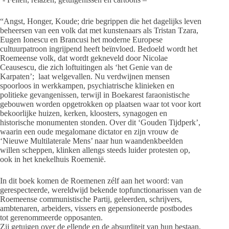
“Angst, Honger, Koude; drie begrippen die het dagelijks leven
beheersen van een volk dat met kunstenaars als Tristan Tzara,
Eugen Ionescu en Brancusi het moderne Europese
cultuurpatroon ingrijpend heeft beïnvloed. Bedoeld wordt het
Roemeense volk, dat wordt gekneveld door Nicolae
Ceausescu, die zich loftuitingen als ‘het Genie van de
Karpaten’; laat welgevallen. Nu verdwijnen mensen
spoorloos in werkkampen, psychiatrische klinieken en
politieke gevangenissen, terwijl in Boekarest faraonistische
gebouwen worden opgetrokken op plaatsen waar tot voor kort
bekoorlijke huizen, kerken, kloosters, synagogen en
historische monumenten stonden. Over dit ‘Gouden Tijdperk’,
waarin een oude megalomane dictator en zijn vrouw de
‘Nieuwe Multilaterale Mens’ naar hun waandenkbeelden
willen scheppen, klinken allengs steeds luider protesten op,
ook in het knekelhuis Roemenië.
In dit boek komen de Roemenen zélf aan het woord: van
gerespecteerde, wereldwijd bekende topfunctionarissen van de
Roemeense communistische Partij, geleerden, schrijvers,
ambtenaren, arbeiders, vissers en gepensioneerde postbodes
tot gerenommeerde opposanten.
Zij getuigen over de ellende en de absurditeit van hun bestaan,