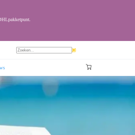
r DHLpakketpunt.
Geen
resultaten
ews
Winkelwagen