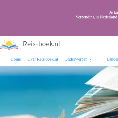
Ga
naar
de
Je ku
inhoud
Verzending in Nederland 
Home
Over Reis-boek.nl
Onderwerpen
Lande