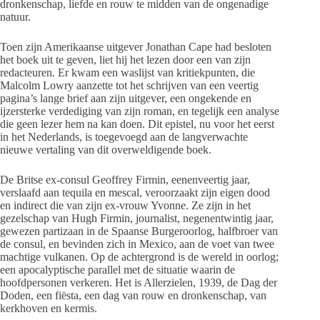
dronkenschap, liefde en rouw te midden van de ongenadige
natuur.
Toen zijn Amerikaanse uitgever Jonathan Cape had besloten
het boek uit te geven, liet hij het lezen door een van zijn
redacteuren. Er kwam een waslijst van kritiekpunten, die
Malcolm Lowry aanzette tot het schrijven van een veertig
pagina’s lange brief aan zijn uitgever, een ongekende en
ijzersterke verdediging van zijn roman, en tegelijk een analyse
die geen lezer hem na kan doen. Dit epistel, nu voor het eerst
in het Nederlands, is toegevoegd aan de langverwachte
nieuwe vertaling van dit overweldigende boek.
De Britse ex-consul Geoffrey Firmin, eenenveertig jaar,
verslaafd aan tequila en mescal, veroorzaakt zijn eigen dood
en indirect die van zijn ex-vrouw Yvonne. Ze zijn in het
gezelschap van Hugh Firmin, journalist, negenentwintig jaar,
gewezen partizaan in de Spaanse Burgeroorlog, halfbroer van
de consul, en bevinden zich in Mexico, aan de voet van twee
machtige vulkanen. Op de achtergrond is de wereld in oorlog;
een apocalyptische parallel met de situatie waarin de
hoofdpersonen verkeren. Het is Allerzielen, 1939, de Dag der
Doden, een fiësta, een dag van rouw en dronkenschap, van
kerkhoven en kermis.