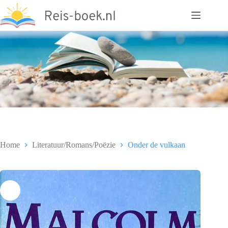
Ga
naar
de
inhoud
Home
Literatuur/Romans/Poëzie
Onder de vulkaan