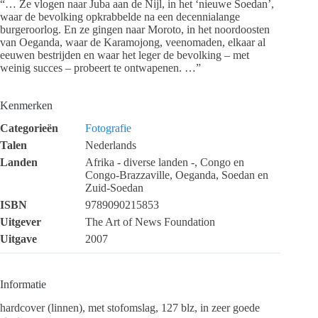
“… Ze vlogen naar Juba aan de Nijl, in het ‘nieuwe Soedan’,
waar de bevolking opkrabbelde na een decennialange
burgeroorlog. En ze gingen naar Moroto, in het noordoosten
van Oeganda, waar de Karamojong, veenomaden, elkaar al
eeuwen bestrijden en waar het leger de bevolking – met
weinig succes – probeert te ontwapenen. …”
Kenmerken
Categorieën
Fotografie
Talen
Nederlands
Landen
Afrika - diverse landen -, Congo en
Congo-Brazzaville, Oeganda, Soedan en
Zuid-Soedan
ISBN
9789090215853
Uitgever
The Art of News Foundation
Uitgave
2007
Informatie
hardcover (linnen), met stofomslag, 127 blz, in zeer goede