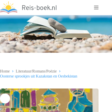
Ga
naar
de
inhoud
Home
Literatuur/Romans/Poëzie
Oosterse sprookjes uit Kazakstan en Oesbekistan