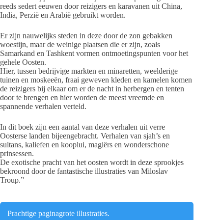
reeds sedert eeuwen door reizigers en karavanen uit China,
India, Perzië en Arabië gebruikt worden.
Er zijn nauwelijks steden in deze door de zon gebakken
woestijn, maar de weinige plaatsen die er zijn, zoals
Samarkand en Tashkent vormen ontmoetingspunten voor het
gehele Oosten.
Hier, tussen bedrijvige markten en minaretten, weelderige
tuinen en moskeeën, fraai geweven kleden en kamelen komen
de reizigers bij elkaar om er de nacht in herbergen en tenten
door te brengen en hier worden de meest vreemde en
spannende verhalen verteld.
In dit boek zijn een aantal van deze verhalen uit verre
Oosterse landen bijeengebracht. Verhalen van sjah’s en
sultans, kaliefen en kooplui, magiërs en wonderschone
prinsessen.
De exotische pracht van het oosten wordt in deze sprookjes
bekroond door de fantastische illustraties van Miloslav
Troup.”
Prachtige paginagrote illustraties.