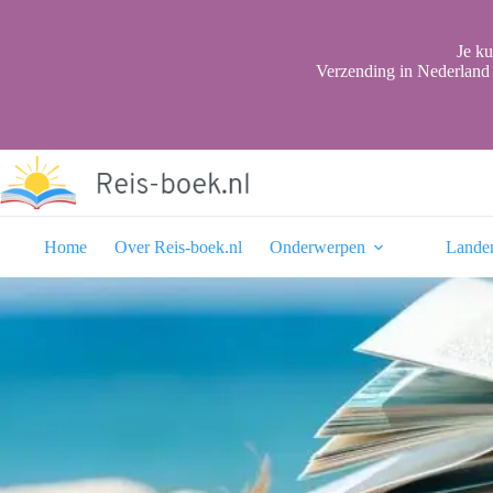
Ga
naar
de
Je ku
inhoud
Verzending in Nederland 
Home
Over Reis-boek.nl
Onderwerpen
Lande