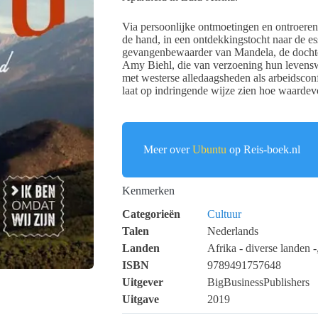
Via persoonlijke ontmoetingen en ontroere
de hand, in een ontdekkingstocht naar de e
gevangenbewaarder van Mandela, de dochte
Amy Biehl, die van verzoening hun levensw
met westerse alledaagsheden als arbeidsconf
laat op indringende wijze zien hoe waardevo
Meer over
Ubuntu
op Reis-boek.nl
Kenmerken
Categorieën
Cultuur
Talen
Nederlands
Landen
Afrika - diverse landen 
ISBN
9789491757648
Uitgever
BigBusinessPublishers
Uitgave
2019