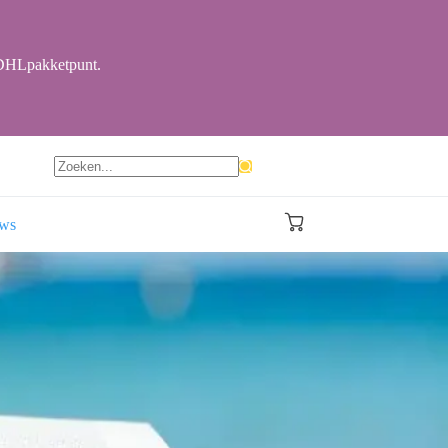
r DHLpakketpunt.
Geen
resultaten
ews
Winkelwagen