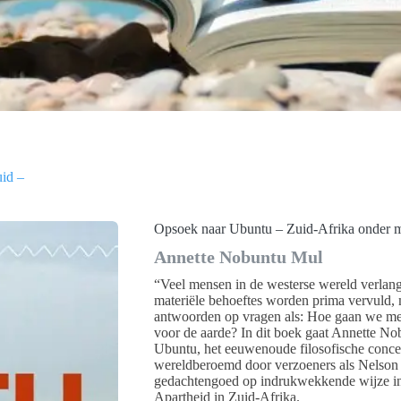
id –
Opsoek naar Ubuntu – Zuid-Afrika onder m
Annette Nobuntu Mul
“Veel mensen in de westerse wereld verlang
materiële behoeftes worden prima vervuld, 
antwoorden op vragen als: Hoe gaan we me
voor de aarde? In dit boek gaat Annette No
Ubuntu, het eeuwenoude filosofische concep
wereldberoemd door verzoeners als Nelson
gedachtengoed op indrukwekkende wijze in d
Apartheid in Zuid-Afrika.