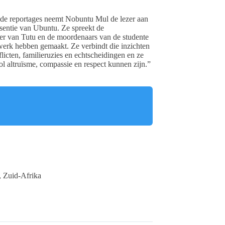
nde reportages neemt Nobuntu Mul de lezer aan
ssentie van Ubuntu. Ze spreekt de
r van Tutu en de moordenaars van de studente
erk hebben gemaakt. Ze verbindt die inzichten
licten, familieruzies en echtscheidingen en ze
l altruïsme, compassie en respect kunnen zijn.”
-, Zuid-Afrika