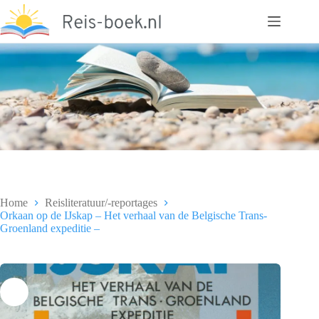
Ga
naar
de
inhoud
Home
Reisliteratuur/-reportages
Orkaan op de IJskap – Het verhaal van de Belgische Trans-
Groenland expeditie –