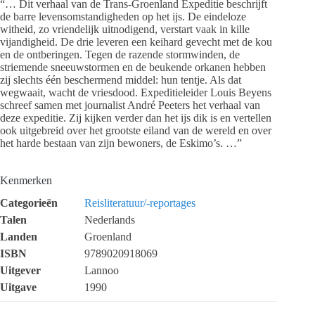
“… Dit verhaal van de Trans-Groenland Expeditie beschrijft
de barre levensomstandigheden op het ijs. De eindeloze
witheid, zo vriendelijk uitnodigend, verstart vaak in kille
vijandigheid. De drie leveren een keihard gevecht met de kou
en de ontberingen. Tegen de razende stormwinden, de
striemende sneeuwstormen en de beukende orkanen hebben
zij slechts één beschermend middel: hun tentje. Als dat
wegwaait, wacht de vriesdood. Expeditieleider Louis Beyens
schreef samen met journalist André Peeters het verhaal van
deze expeditie. Zij kijken verder dan het ijs dik is en vertellen
ook uitgebreid over het grootste eiland van de wereld en over
het harde bestaan van zijn bewoners, de Eskimo’s. …”
Kenmerken
Categorieën
Reisliteratuur/-reportages
Talen
Nederlands
Landen
Groenland
ISBN
9789020918069
Uitgever
Lannoo
Uitgave
1990