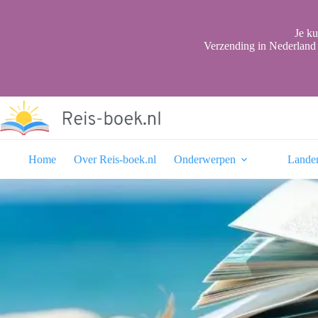
Ga
naar
de
Je ku
inhoud
Verzending in Nederland 
Home
Over Reis-boek.nl
Onderwerpen
Lande