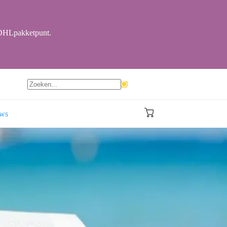
r DHLpakketpunt.
Geen
resultaten
ews
Winkelwagen