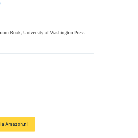
s
roum Book, University of Washington Press
via Amazon.nl