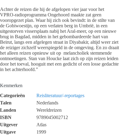
Achter de reizen die hij de afgelopen vier jaar voor het
VPRO-radioprogramma Ongehoord maakte zat geen
vooropgezet plan. Waar hij zich ook bevindt: in de stilte van
de Gobiwoestijn, op een verlaten berg in Umbrië, in een
uitgestorven vissersplaats nabij het Aral-meer, op een nieuwe
brug in Bagdad, midden in het gebombardeerde hart van
Beirut, langs een afgelegen straat in Diyabakir, altijd weer ziet
de reiziger zichzelf weerspiegeld in de omgeving. En zo draait
het alleen reizen opnieuw uit op melancholiek stemmende
ontmoetingen. Stan van Houcke laat zich op zijn reizen leiden
door het toeval, hooguit met een gedicht of een losse gedachte
in het achterhoofd.”
Kenmerken
Categorieën
Reisliteratuur/-reportages
Talen
Nederlands
Landen
Wereldreizen
ISBN
9789045002712
Uitgever
Atlas
Uitgave
1999