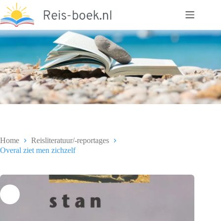
Ga
naar
de
inhoud
Home
Reisliteratuur/-reportages
Overal ziet men zichzelf