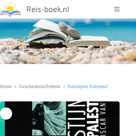
Ga
naar
de
inhoud
Home
Geschiedenis/Politiek
Palestijnen Palestina!