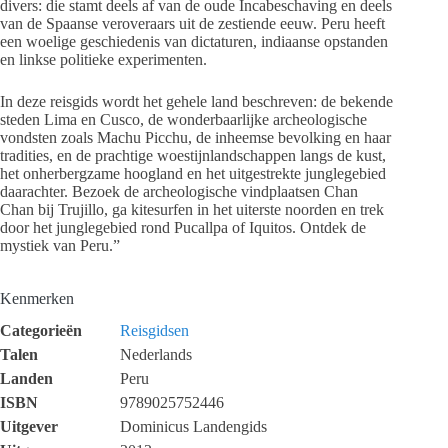
divers: die stamt deels af van de oude Incabeschaving en deels
van de Spaanse veroveraars uit de zestiende eeuw. Peru heeft
een woelige geschiedenis van dictaturen, indiaanse opstanden
en linkse politieke experimenten.
In deze reisgids wordt het gehele land beschreven: de bekende
steden Lima en Cusco, de wonderbaarlijke archeologische
vondsten zoals Machu Picchu, de inheemse bevolking en haar
tradities, en de prachtige woestijnlandschappen langs de kust,
het onherbergzame hoogland en het uitgestrekte junglegebied
daarachter. Bezoek de archeologische vindplaatsen Chan
Chan bij Trujillo, ga kitesurfen in het uiterste noorden en trek
door het junglegebied rond Pucallpa of Iquitos. Ontdek de
mystiek van Peru.”
Kenmerken
Categorieën
Reisgidsen
Talen
Nederlands
Landen
Peru
ISBN
9789025752446
Uitgever
Dominicus Landengids