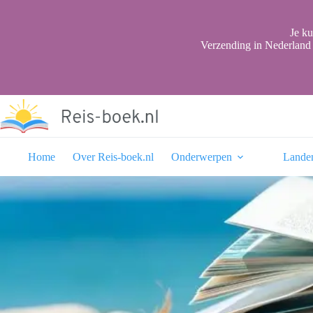
Ga
naar
de
Je ku
inhoud
Verzending in Nederland 
Home
Over Reis-boek.nl
Onderwerpen
Lande