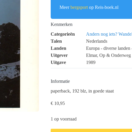
Meer
bergsport
op Reis-boek.nl
Kenmerken
Categorieën
Anders nog iets?
Wandel
Talen
Nederlands
Landen
Europa - diverse landen -
Uitgever
Elmar, Op & Onderweg
Uitgave
1989
Informatie
paperback, 192 blz, in goede staat
€
10,95
1 op voorraad