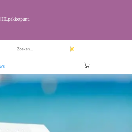
r DHLpakketpunt.
Geen
resultaten
ews
Winkelwagen