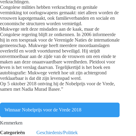
verkrachtingen.
Congolese milities hebben verkrachting en genitale
verminking tot oorlogswapens gemaakt: niet alleen worden de
vrouwen kapotgemaakt, ook familieverbanden en sociale en
economische structuren worden vernietigd.
Mukwege stelt deze misdaden aan de kaak, maar de
Congolese regering blijft ze ontkennen. In 2006 informeerde
hij in een toespraak voor de Verenigde Naties de internationale
gemeenschap. Mukwege heeft meerdere moordaanslagen
overleefd en wordt voortdurend beveiligd. Hij strijdt
onvermoeibaar aan de zijde van de vrouwen om een einde te
maken aan deze onaanvaardbare wreedheden. Pleidooi voor
leven is het verslag daarvan. Tegelijkertijd is het boek een
autobiografie: Mukwege vertelt hoe uit zijn achtergrond
verklaarbaar is dat dit zijn levenspad werd.
Op 5 oktober 2018 ontving hij de Nobelprijs voor de Vrede,
samen met Nadia Murad Basee.”
Winnaar Nobelprijs voor de Vrede 2018
Kenmerken
Categorieën
Geschiedenis/Politiek