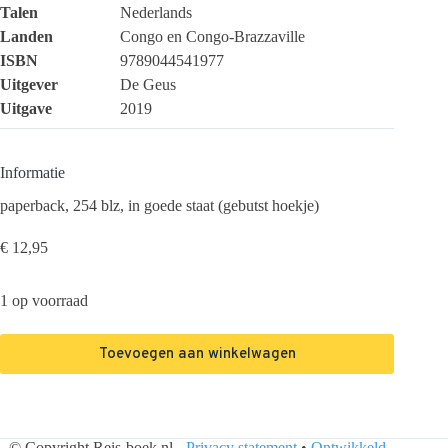
Talen
Nederlands
Landen
Congo en Congo-Brazzaville
ISBN
9789044541977
Uitgever
De Geus
Uitgave
2019
Informatie
paperback, 254 blz, in goede staat (gebutst hoekje)
€
12,95
1 op voorraad
Toevoegen aan winkelwagen
© Copyright Reis-boek.nl -
Privacy statement
•
Ontwikkeld