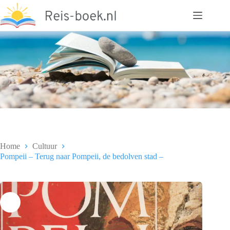
Ga
naar
de
inhoud
Home
Cultuur
Pompeii – Terug naar Pompeii, de bedolven stad –