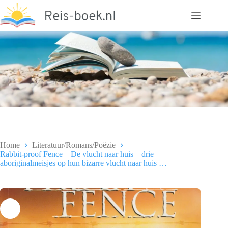
Ga
naar
de
inhoud
Home
Literatuur/Romans/Poëzie
Rabbit-proof Fence – De vlucht naar huis – drie
aboriginalmeisjes op hun bizarre vlucht naar huis … –