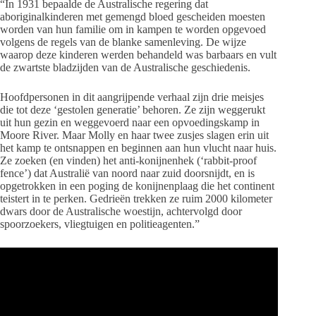
“In 1931 bepaalde de Australische regering dat
aboriginalkinderen met gemengd bloed gescheiden moesten
worden van hun familie om in kampen te worden opgevoed
volgens de regels van de blanke samenleving. De wijze
waarop deze kinderen werden behandeld was barbaars en vult
de zwartste bladzijden van de Australische geschiedenis.
Hoofdpersonen in dit aangrijpende verhaal zijn drie meisjes
die tot deze ‘gestolen generatie’ behoren. Ze zijn weggerukt
uit hun gezin en weggevoerd naar een opvoedingskamp in
Moore River. Maar Molly en haar twee zusjes slagen erin uit
het kamp te ontsnappen en beginnen aan hun vlucht naar huis.
Ze zoeken (en vinden) het anti-konijnenhek (‘rabbit-proof
fence’) dat Australië van noord naar zuid doorsnijdt, en is
opgetrokken in een poging de konijnenplaag die het continent
teistert in te perken. Gedrieën trekken ze ruim 2000 kilometer
dwars door de Australische woestijn, achtervolgd door
spoorzoekers, vliegtuigen en politieagenten.”