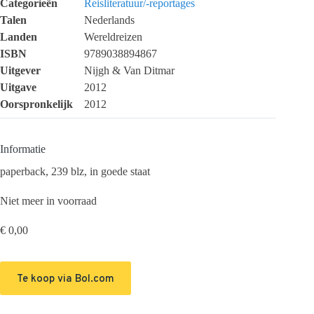
Categorieën
Reisliteratuur/-reportages
Talen
Nederlands
Landen
Wereldreizen
ISBN
9789038894867
Uitgever
Nijgh & Van Ditmar
Uitgave
2012
Oorspronkelijk
2012
Informatie
paperback, 239 blz, in goede staat
Niet meer in voorraad
€
0,00
Te koop via Bol.com