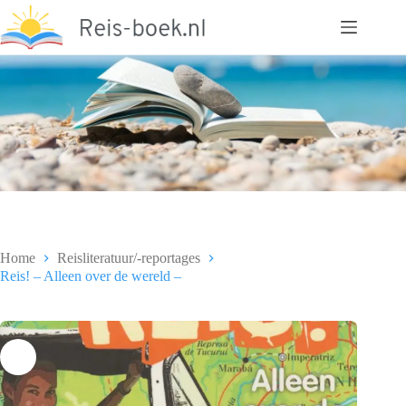
Ga
naar
de
inhoud
Home
Reisliteratuur/-reportages
Reis! – Alleen over de wereld –