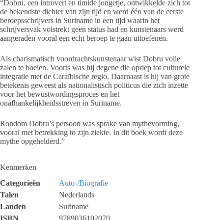
“Dobru, een introvert en timide jongetje, ontwikkelde zich tot
de bekendste dichter van zijn tijd en werd één van de eerste
beroepsschrijvers in Suriname in een tijd waarin het
schrijversvak volstrekt geen status had en kunstenaars werd
aangeraden vooral een echt beroep te gaan uitoefenen.
Als charismatisch voordrachtskunstenaar wist Dobru volle
zalen te boeien. Voorts was hij degene die opriep tot culturele
integratie met de Caraïbische regio. Daarnaast is hij van grote
betekenis geweest als nationalistisch politicus die zich inzette
voor het bewustwordingsproces en het
onafhankelijkheidsstreven in Suriname.
Rondom Dobru’s persoon was sprake van mythevorming,
vooral met betrekking to zijn ziekte. In dit boek wordt deze
mythe opgehelderd.”
Kenmerken
Categorieën
Auto-/Biografie
Talen
Nederlands
Landen
Suriname
ISBN
9789036102070