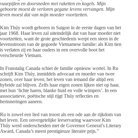
vuurpijlen en doorsneden met raketten en kogels. Mijn
geboorte moest de verloren gegane levens vervangen. Mijn
leven moest dat van mijn moeder voortzetten.
Kim Thúy wordt geboren in Saigon in de eerste dagen van het
jaar 1968. Haar leven zal uiteindelijk dat van haar moeder niet
voortzetten, want de grote geschiedenis werpt een steen in de
levensstroom van de gegoede Vietnamese familie: als Kim tien
is verlaten zij en haar ouders in een overvolle boot het
verscheurde Vietnam.
In Franstalig Canada schiet de familie opnieuw wortel. In Ru
schrijft Kim Thúy, inmiddels advocaat en moeder van twee
zonen, over haar leven; het leven van iemand die altijd een
hybride zal blijven. Zelfs haar eigen zonen lijken niet op haar,
met hun ‘lichte haren, blanke huid en volle wimpers’. In een
asssociatieve, poëtische stijl rijgt Thúy reflecties en
herinneringen aaneen.
Ru is zowel een lied van troost als een ode aan de rijkdom van
het leven. Een onvergetelijke leeservaring waarvoor Kim
Thúy werd onderscheiden met de Governor General’s Literary
Award, Canada’s meest prestigieuze literaire prijs.”