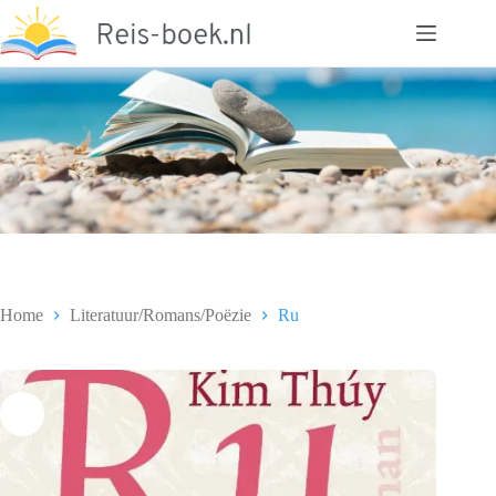
Ga
naar
de
inhoud
Home
Literatuur/Romans/Poëzie
Ru