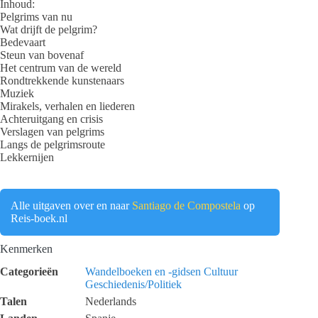
Inhoud:
Pelgrims van nu
Wat drijft de pelgrim?
Bedevaart
Steun van bovenaf
Het centrum van de wereld
Rondtrekkende kunstenaars
Muziek
Mirakels, verhalen en liederen
Achteruitgang en crisis
Verslagen van pelgrims
Langs de pelgrimsroute
Lekkernijen
Alle uitgaven over en naar
Santiago de Compostela
op
Reis-boek.nl
Kenmerken
Categorieën
Wandelboeken en -gidsen
Cultuur
Geschiedenis/Politiek
Talen
Nederlands