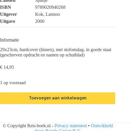
Landen
Spanje
ISBN
9789020940268
Uitgever
Kok, Lannoo
Uitgave
2000
Informatie
29x23cm, hardcover (linnen), met stofomslag, in goede staat
(geschreven opdracht en namen op schutblad)
€
14,95
1 op voorraad
Toevoegen aan winkelwagen
© Copyright Reis-boek.nl -
Privacy statement
•
Ontwikkeld
door: Best4u Group B.V.