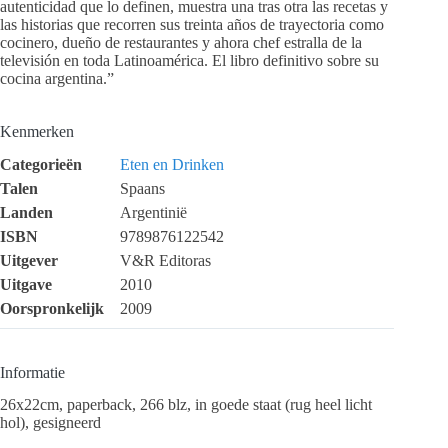
autenticidad que lo definen, muestra una tras otra las recetas y
las historias que recorren sus treinta años de trayectoria como
cocinero, dueño de restaurantes y ahora chef estralla de la
televisión en toda Latinoamérica. El libro definitivo sobre su
cocina argentina.”
Kenmerken
Categorieën
Eten en Drinken
Talen
Spaans
Landen
Argentinië
ISBN
9789876122542
Uitgever
V&R Editoras
Uitgave
2010
Oorspronkelijk
2009
Informatie
26x22cm, paperback, 266 blz, in goede staat (rug heel licht
hol), gesigneerd