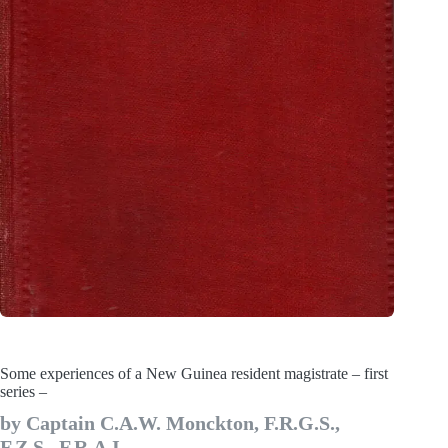
Some experiences of a New Guinea resident magistrate – first
series –
by Captain C.A.W. Monckton, F.R.G.S.,
F.Z.S., F.R.A.I.