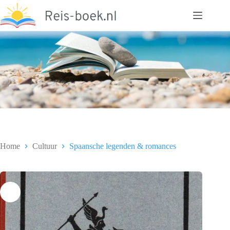
Ga
naar
de
inhoud
Home
Cultuur
Spaansche legenden & romances