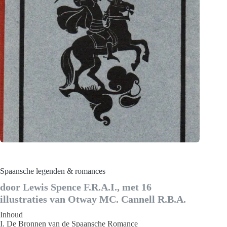
Spaansche legenden & romances
door Lewis Spence F.R.A.I., met 16
illustraties van Otway MC. Cannell R.B.A.
Inhoud
I. De Bronnen van de Spaansche Romance