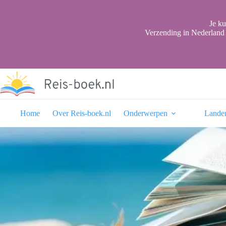
Ga
naar
de
Je ku
inhoud
Verzending in Nederland 
Home
Over Reis-boek.nl
Onderwerpen
Lande