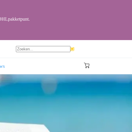
r DHLpakketpunt.
Geen
resultaten
ews
Winkelwagen