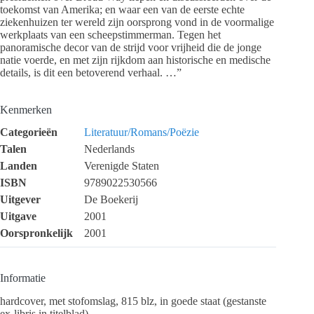
toekomst van Amerika; en waar een van de eerste echte
ziekenhuizen ter wereld zijn oorsprong vond in de voormalige
werkplaats van een scheepstimmerman. Tegen het
panoramische decor van de strijd voor vrijheid die de jonge
natie voerde, en met zijn rijkdom aan historische en medische
details, is dit een betoverend verhaal. …”
Kenmerken
Categorieën
Literatuur/Romans/Poëzie
Talen
Nederlands
Landen
Verenigde Staten
ISBN
9789022530566
Uitgever
De Boekerij
Uitgave
2001
Oorspronkelijk
2001
Informatie
hardcover, met stofomslag, 815 blz, in goede staat (gestanste
ex-libris in titelblad)