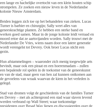
een lange en hachelijke overtocht van een klein houten schip
strompelen. Ze zoeken een nieuw leven in de Nederlandse
kolonie Nieuw Amsterdam.
Beiden leggen zich toe op het behandelen van zieken. Lucas
Turner is barbier en chirurgijn; Sally weet alles van
geneeskrachtige planten. Ze hebben een sterke band en
werken goed samen. Maar in de jonge kolonie leidt verraad en
moord ertoe dat ze aartsvijanden worden. Sally trouwt met de
Nederlander De Vries, wiens naam door een latere generatie
wordt verengelst tot Devrey. Ook broer Lucas sticht een
gezin.
Hun afstammelingen – waaronder zich menig toegewijde arts
bevindt, maar ook een piraat en een hoerenmadam – zullen
een bepalende rol spelen in de toekomst van de geneeskunst
en van de stad, maar geen van hen zal kunnen ontkomen aan
de gevoelens van wraak waarvan de kiem in het verleden is
gelegd.
Stad van dromen volgt de geschiedenis van de families Turner
en Devrey – met als achtergrond een stad waar slaven levend
werden verbrand op Wall Street; waar toekomstige
presidenten over Broad Way liepen en discussieerden over de