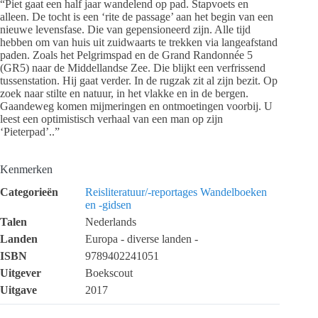
“Piet gaat een half jaar wandelend op pad. Stapvoets en
alleen. De tocht is een ‘rite de passage’ aan het begin van een
nieuwe levensfase. Die van gepensioneerd zijn. Alle tijd
hebben om van huis uit zuidwaarts te trekken via langeafstand
paden. Zoals het Pelgrimspad en de Grand Randonnée 5
(GR5) naar de Middellandse Zee. Die blijkt een verfrissend
tussenstation. Hij gaat verder. In de rugzak zit al zijn bezit. Op
zoek naar stilte en natuur, in het vlakke en in de bergen.
Gaandeweg komen mijmeringen en ontmoetingen voorbij. U
leest een optimistisch verhaal van een man op zijn
‘Pieterpad’..”
Kenmerken
Categorieën
Reisliteratuur/-reportages
Wandelboeken
en -gidsen
Talen
Nederlands
Landen
Europa - diverse landen -
ISBN
9789402241051
Uitgever
Boekscout
Uitgave
2017