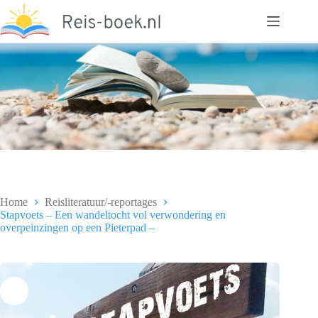
Ga
naar
de
inhoud
Home
Reisliteratuur/-reportages
Stapvoets – Een wandeltocht vol verwondering en
overpeinzingen op een Pieterpad –