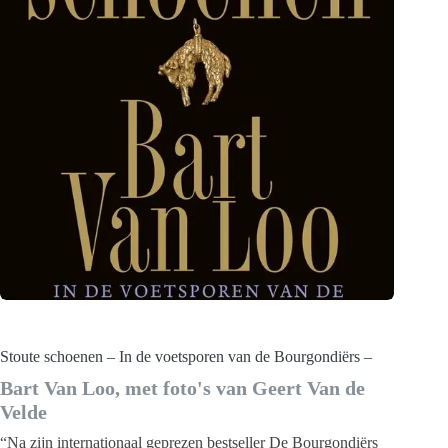
Stoute schoenen – In de voetsporen van de Bourgondiërs –
Bart Van Loo, met foto's van Geert Van de
Velde
“Na zijn internationaal geprezen bestseller De Bourgondiërs