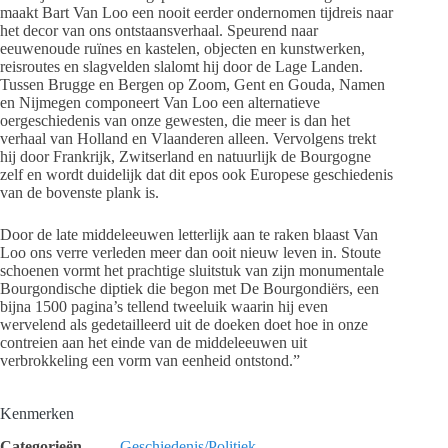
maakt Bart Van Loo een nooit eerder ondernomen tijdreis naar
het decor van ons ontstaansverhaal. Speurend naar
eeuwenoude ruïnes en kastelen, objecten en kunstwerken,
reisroutes en slagvelden slalomt hij door de Lage Landen.
Tussen Brugge en Bergen op Zoom, Gent en Gouda, Namen
en Nijmegen componeert Van Loo een alternatieve
oergeschiedenis van onze gewesten, die meer is dan het
verhaal van Holland en Vlaanderen alleen. Vervolgens trekt
hij door Frankrijk, Zwitserland en natuurlijk de Bourgogne
zelf en wordt duidelijk dat dit epos ook Europese geschiedenis
van de bovenste plank is.
Door de late middeleeuwen letterlijk aan te raken blaast Van
Loo ons verre verleden meer dan ooit nieuw leven in. Stoute
schoenen vormt het prachtige sluitstuk van zijn monumentale
Bourgondische diptiek die begon met De Bourgondiërs, een
bijna 1500 pagina’s tellend tweeluik waarin hij even
wervelend als gedetailleerd uit de doeken doet hoe in onze
contreien aan het einde van de middeleeuwen uit
verbrokkeling een vorm van eenheid ontstond.”
Kenmerken
Categorieën
Geschiedenis/Politiek