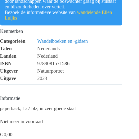
door landschappen waar de boswachter graag bij stilstaat
en bijzonderheden over vertelt.
Bezoek de informatieve website van
wandelende Ellen
Luijks
Kenmerken
Categorieën
Wandelboeken en -gidsen
Talen
Nederlands
Landen
Nederland
ISBN
9789081571586
Uitgever
Natuurportret
Uitgave
2023
Informatie
paperback, 127 blz, in zeer goede staat
Niet meer in voorraad
€
0,00