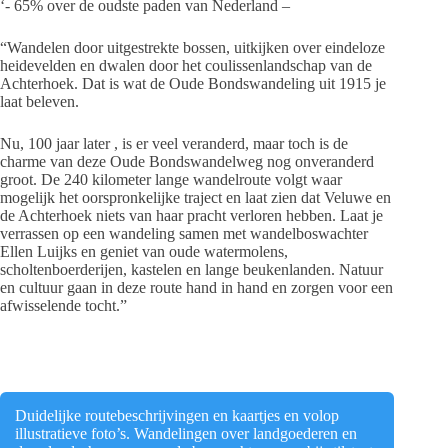
‘- 65% over de oudste paden van Nederland –
“Wandelen door uitgestrekte bossen, uitkijken over eindeloze
heidevelden en dwalen door het coulissenlandschap van de
Achterhoek. Dat is wat de Oude Bondswandeling uit 1915 je
laat beleven.
Nu, 100 jaar later , is er veel veranderd, maar toch is de
charme van deze Oude Bondswandelweg nog onveranderd
groot. De 240 kilometer lange wandelroute volgt waar
mogelijk het oorspronkelijke traject en laat zien dat Veluwe en
de Achterhoek niets van haar pracht verloren hebben. Laat je
verrassen op een wandeling samen met wandelboswachter
Ellen Luijks en geniet van oude watermolens,
scholtenboerderijen, kastelen en lange beukenlanden. Natuur
en cultuur gaan in deze route hand in hand en zorgen voor een
afwisselende tocht.”
Duidelijke routebeschrijvingen en kaartjes en volop
illustratieve foto’s. Wandelingen over landgoederen en