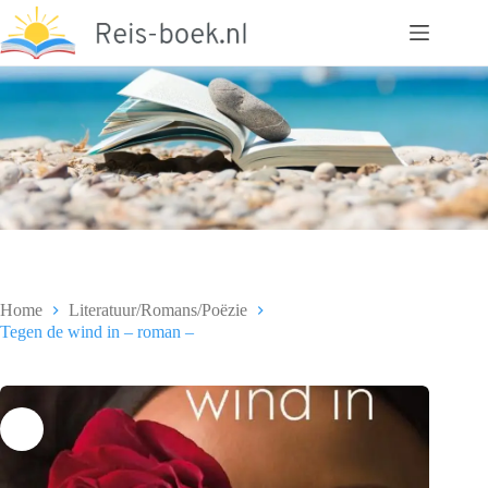
Ga
naar
de
inhoud
Home
Literatuur/Romans/Poëzie
Tegen de wind in – roman –