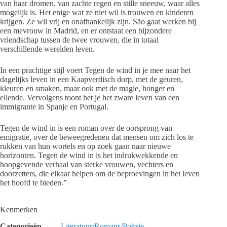
van haar dromen, van zachte regen en stille sneeuw, waar alles
mogelijk is. Het enige wat ze niet wil is trouwen en kinderen
krijgen. Ze wil vrij en onafhankelijk zijn. São gaat werken bij
een mevrouw in Madrid, en er ontstaat een bijzondere
vriendschap tussen de twee vrouwen, die in totaal
verschillende werelden leven.
In een prachtige stijl voert Tegen de wind in je mee naar het
dagelijks leven in een Kaapverdisch dorp, met de geuren,
kleuren en smaken, maar ook met de magie, honger en
ellende. Vervolgens toont het je het zware leven van een
immigrante in Spanje en Portugal.
Tegen de wind in is een roman over de oorsprong van
emigratie, over de beweegredenen dat mensen om zich los te
rukken van hun wortels en op zoek gaan naar nieuwe
horizonten. Tegen de wind in is het indrukwekkende en
hoopgevende verhaal van sterke vrouwen, vechters en
doorzetters, die elkaar helpen om de beproevingen in het leven
het hoofd te bieden.”
Kenmerken
Categorieën
Literatuur/Romans/Poëzie