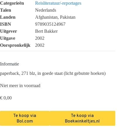
Categorieën
Reisliteratuur/-reportages
Talen
Nederlands
Landen
Afghanistan, Pakistan
ISBN
9789035124967
Uitgever
Bert Bakker
Uitgave
2002
Oorspronkelijk
2002
Informatie
paperback, 271 blz, in goede staat (licht gebutste hoeken)
Niet meer in voorraad
€
0,00
Te koop via
Te koop via
Bol.com
Boekwinkeltjes.nl