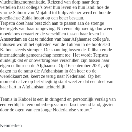
vluchtelingenorganisatie. Reizend van dorp naar dorp
vertellen haar collega’s over hun leven en hun land: hoe de
vrome Saboor van Mujahid tot hulpverlener werd en hoe de
goedlachse Zakia hoopt op een beter bestaan.
Terpstra doet haar best zich aan te passen aan de strenge
leefregels van haar omgeving. Nu eens blijmoedig, dan weer
moedeloos ervaart ze de verschillen tussen haar leven in
Amsterdam en dat te midden van haar Afghaanse collega’s.
Intussen wordt het optreden van de Taliban in de hoofdstad
Kaboel steeds strenger. De spanning tussen de Taliban en de
internationale gemeenschap neemt toe. Het wordt Terpstra
duidelijk dat er onoverbrugbare verschillen zijn tussen haar
eigen cultuur en de Afghaanse. Op 16 september 2001, vijf
dagen na de ramp die Afghanistan in één keer op de
wereldkaart zet, keert ze terug naar Nederland. Op het
moment dat ze op het vliegtuig stapt weet ze dat een deel van
haar hart in Afghanistan achterblijft.
Tennis in Kaboel is een in dringend en persoonlijk verslag van
een verblijf in een onherbergzaam en fascinerend land, gezien
door de ogen van een jonge Nederlandse vrouw.”
Kenmerken