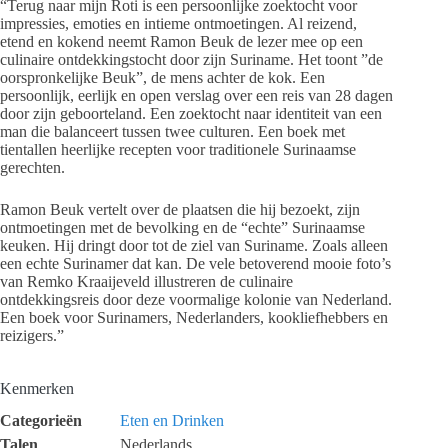
“Terug naar mijn Roti is een persoonlijke zoektocht voor
impressies, emoties en intieme ontmoetingen. Al reizend,
etend en kokend neemt Ramon Beuk de lezer mee op een
culinaire ontdekkingstocht door zijn Suriname. Het toont ”de
oorspronkelijke Beuk”, de mens achter de kok. Een
persoonlijk, eerlijk en open verslag over een reis van 28 dagen
door zijn geboorteland. Een zoektocht naar identiteit van een
man die balanceert tussen twee culturen. Een boek met
tientallen heerlijke recepten voor traditionele Surinaamse
gerechten.
Ramon Beuk vertelt over de plaatsen die hij bezoekt, zijn
ontmoetingen met de bevolking en de “echte” Surinaamse
keuken. Hij dringt door tot de ziel van Suriname. Zoals alleen
een echte Surinamer dat kan. De vele betoverend mooie foto’s
van Remko Kraaijeveld illustreren de culinaire
ontdekkingsreis door deze voormalige kolonie van Nederland.
Een boek voor Surinamers, Nederlanders, kookliefhebbers en
reizigers.”
Kenmerken
Categorieën
Eten en Drinken
Talen
Nederlands