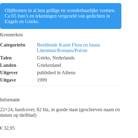
Olijfbomen in al hun grillige en wonderbaarlijke vormen.
Ca 65 foto’s en tekeningen vergezeld van gedichten in
Engels en Grieks.
Kenmerken
Categorieën
Beeldende Kunst
Flora en fauna
Literatuur/Romans/Poëzie
Talen
Grieks, Nederlands
Landen
Griekenland
Uitgever
published in Athens
Uitgave
1999
Informatie
22×24, hardcover, 82 blz, in goede staat (geschreven naam en
datum op titelblad)
€
32,95