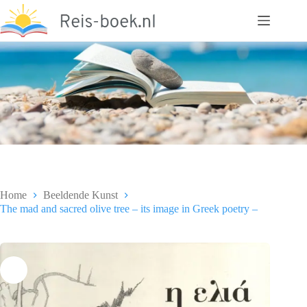
Ga
naar
de
inhoud
Home
Beeldende Kunst
The mad and sacred olive tree – its image in Greek poetry –