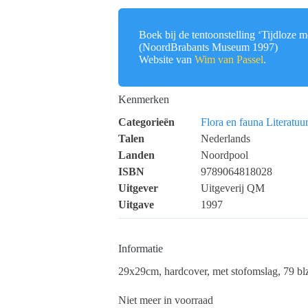
Boek bij de tentoonstelling ‘Tijdloze m
(NoordBrabants Museum 1997)
Website van
Wim van Passel
.
Kenmerken
Categorieën
Flora en fauna
Literatu
Talen
Nederlands
Landen
Noordpool
ISBN
9789064818028
Uitgever
Uitgeverij QM
Uitgave
1997
Informatie
29x29cm, hardcover, met stofomslag, 79 blz,
Niet meer in voorraad