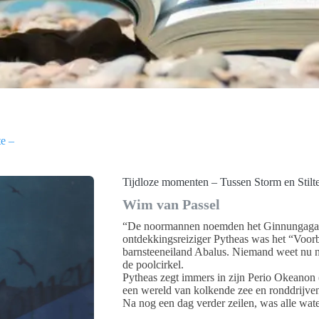
te –
Tijdloze momenten – Tussen Storm en Stilt
Wim van Passel
“De noormannen noemden het Ginnungagap.
ontdekkingsreiziger Pytheas was het “Voorbi
barnsteeneiland Abalus. Niemand weet nu n
de poolcirkel.
Pytheas zegt immers in zijn Perio Okeanon 
een wereld van kolkende zee en ronddrijven
Na nog een dag verder zeilen, was alle wat