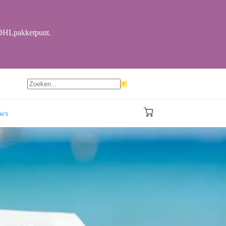
r DHLpakketpunt.
Geen
resultaten
ews
Winkelwagen