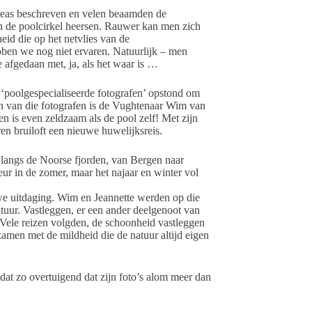
heas beschreven en velen beaamden de
n de poolcirkel heersen. Rauwer kan men zich
eid die op het netvlies van de
bben we nog niet ervaren. Natuurlijk – men
ie afgedaan met, ja, als het waar is …
 ‘poolgespecialiseerde fotografen’ opstond om
n van die fotografen is de Vughtenaar Wim van
den is even zeldzaam als de pool zelf! Met zijn
ren bruiloft een nieuwe huwelijksreis.
 langs de Noorse fjorden, van Bergen naar
ur in de zomer, maar het najaar en winter vol
e uitdaging. Wim en Jeannette werden op die
tuur. Vastleggen, er een ander deelgenoot van
ele reizen volgden, de schoonheid vastleggen
men met de mildheid die de natuur altijd eigen
dat zo overtuigend dat zijn foto’s alom meer dan