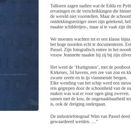
Tallozen zagen nadien wat de Edda en Pyt
ervaringen en de verschrikkingen die binne
de wereld niet voorstellen. Maar de schoonh
ontdekkingsreiziger moet zijn getekend, he
maakte schilderijen-, maar al te vaak zijn d
We moesten wachten tot er een klasse bijna
het hoge noorden echt te documenteren. Ee
Passel. Zijn fotografisch entree in het noor
vrouw Jeannette maakte hij zij bij zijn zilve
Het werd de ‘Hurtigruten’, met de postboot
Kirkenes, 34 havens, een zee van zon en kle
zwarte zeeën en in ijs vlammende bergen.
Elke wending van het schip werd een nieuw
reis gegrepen door de schoonheid van de na
maken was wat er voor ogen ging zweven. V
samen met de kou, de ongenaakbaarheid teza
is, ook de dreiging ondergaan.
De industriefotograaf Wim van Passel deed 
gewaardeerd werden. …”