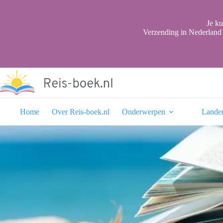
Ga
naar
de
Je ku
inhoud
Verzending in Nederland 
Home
Over Reis-boek.nl
Onderwerpen
Lande