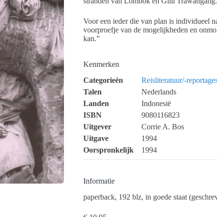
stranden van Lombok en Gilli Trawangang.
Voor een ieder die van plan is individueel na
voorproefje van de mogelijkheden en onmog
kan.”
Kenmerken
Categorieën
Reisliteratuur/-reportage
Talen
Nederlands
Landen
Indonesië
ISBN
9080116823
Uitgever
Corrie A. Bos
Uitgave
1994
Oorspronkelijk
1994
Informatie
paperback, 192 blz, in goede staat (geschr