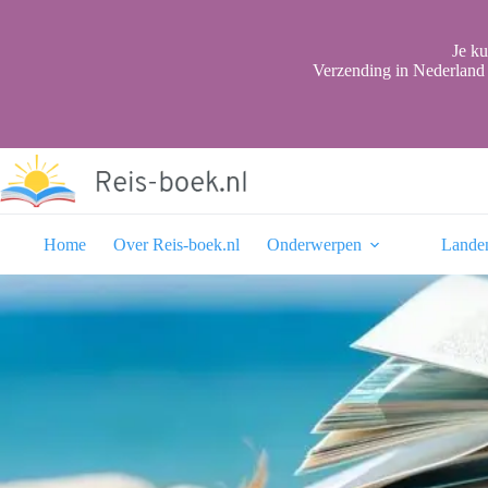
Ga
naar
de
Je ku
inhoud
Verzending in Nederland 
Home
Over Reis-boek.nl
Onderwerpen
Lande