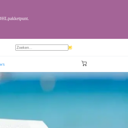
r DHLpakketpunt.
Geen
resultaten
ews
Winkelwagen