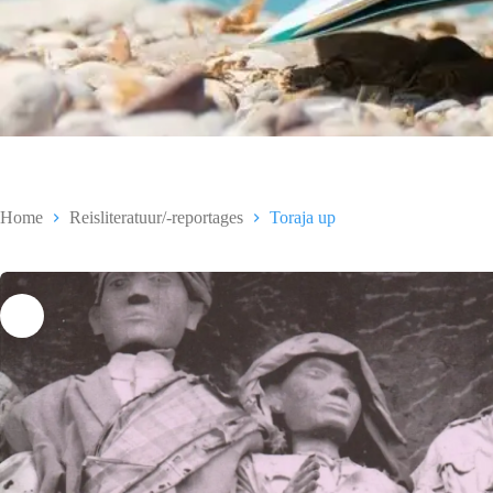
Home
Reisliteratuur/-reportages
Toraja up