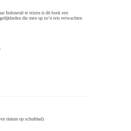
ar Indonesië te reizen is dit boek een
elijkheden die men op zo’n reis verwachten
s
even datum op schutblad)