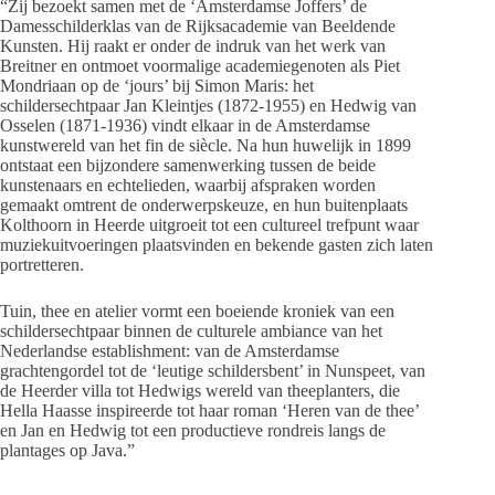
“Zij bezoekt samen met de ‘Amsterdamse Joffers’ de
Damesschilderklas van de Rijksacademie van Beeldende
Kunsten. Hij raakt er onder de indruk van het werk van
Breitner en ontmoet voormalige academiegenoten als Piet
Mondriaan op de ‘jours’ bij Simon Maris: het
schildersechtpaar Jan Kleintjes (1872-1955) en Hedwig van
Osselen (1871-1936) vindt elkaar in de Amsterdamse
kunstwereld van het fin de siècle. Na hun huwelijk in 1899
ontstaat een bijzondere samenwerking tussen de beide
kunstenaars en echtelieden, waarbij afspraken worden
gemaakt omtrent de onderwerpskeuze, en hun buitenplaats
Kolthoorn in Heerde uitgroeit tot een cultureel trefpunt waar
muziekuitvoeringen plaatsvinden en bekende gasten zich laten
portretteren.
Tuin, thee en atelier vormt een boeiende kroniek van een
schildersechtpaar binnen de culturele ambiance van het
Nederlandse establishment: van de Amsterdamse
grachtengordel tot de ‘leutige schildersbent’ in Nunspeet, van
de Heerder villa tot Hedwigs wereld van theeplanters, die
Hella Haasse inspireerde tot haar roman ‘Heren van de thee’
en Jan en Hedwig tot een productieve rondreis langs de
plantages op Java.”