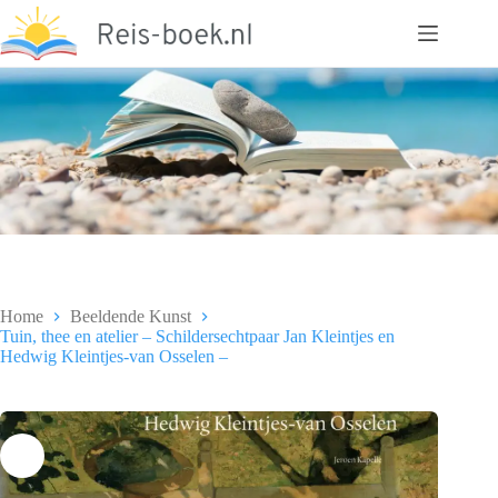
Ga
naar
de
inhoud
Home
Beeldende Kunst
Tuin, thee en atelier – Schildersechtpaar Jan Kleintjes en
Hedwig Kleintjes-van Osselen –