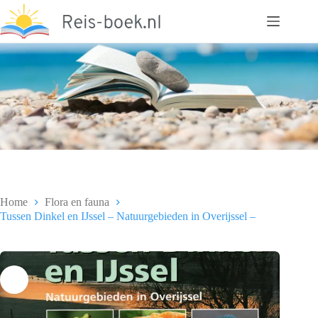
Ga
naar
de
inhoud
Home
Flora en fauna
Tussen Dinkel en IJssel – Natuurgebieden in Overijssel –