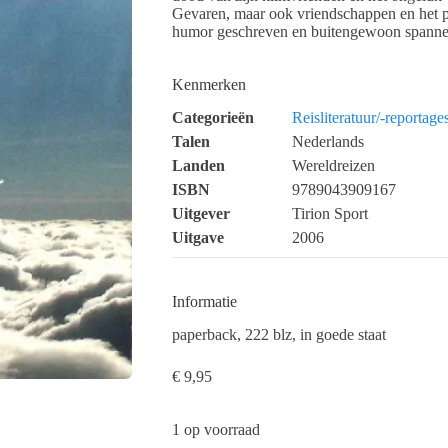
Gevaren, maar ook vriendschappen en het pl
humor geschreven en buitengewoon spanne
Kenmerken
Categorieën
Reisliteratuur/-reportage
Talen
Nederlands
Landen
Wereldreizen
ISBN
9789043909167
Uitgever
Tirion Sport
Uitgave
2006
Informatie
paperback, 222 blz, in goede staat
€
9,95
1 op voorraad