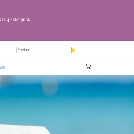
r DHLpakketpunt.
Geen
resultaten
ews
Winkelwagen