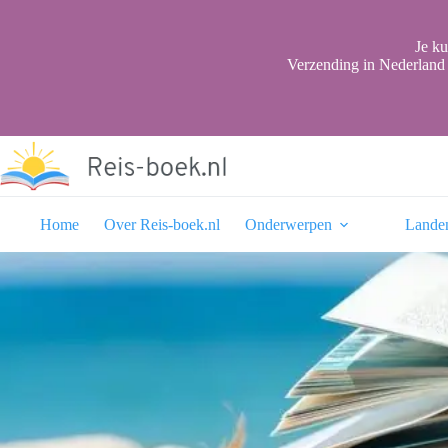
Ga
naar
de
Je ku
inhoud
Verzending in Nederland 
Home
Over Reis-boek.nl
Onderwerpen
Lande