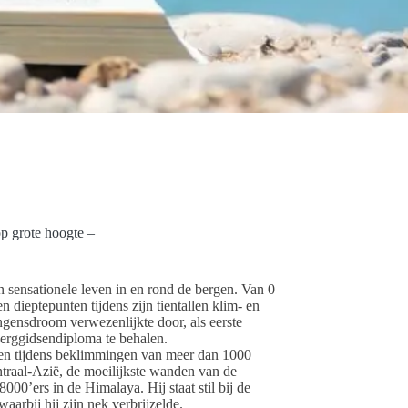
p grote hoogte –
jn sensationele leven in en rond de bergen. Van 0
n dieptepunten tijdens zijn tientallen klim- en
jongensdroom verwezenlijkte door, als eerste
berggidsendiploma te behalen.
ssen tijdens beklimmingen van meer dan 1000
traal-Azië, de moeilijkste wanden van de
00’ers in de Himalaya. Hij staat stil bij de
aarbij hij zijn nek verbrijzelde.