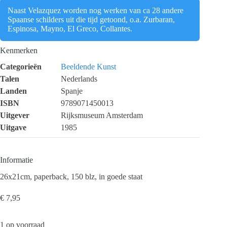
Naast Velazquez worden nog werken van ca 28 andere
Spaanse schilders uit die tijd getoond, o.a. Zurbaran,
Espinosa, Mayno, El Greco, Collantes.
Kenmerken
Categorieën
Beeldende Kunst
Talen
Nederlands
Landen
Spanje
ISBN
9789071450013
Uitgever
Rijksmuseum Amsterdam
Uitgave
1985
Informatie
26x21cm, paperback, 150 blz, in goede staat
€
7,95
1 op voorraad