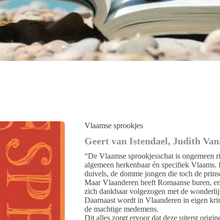
Vlaamse sprookjes
Geert van Istendael, Judith Van
“De Vlaamse sprookjesschat is ongemeen ri
algemeen herkenbaar én specifiek Vlaams. B
duivels, de domme jongen die toch de prinses
Maar Vlaanderen heeft Romaanse buren, e
zich dankbaar volgezogen met de wonderlijk
Daarnaast wordt in Vlaanderen in eigen kri
de machtige medemens.
Dit alles zorgt ervoor dat deze uiterst origi