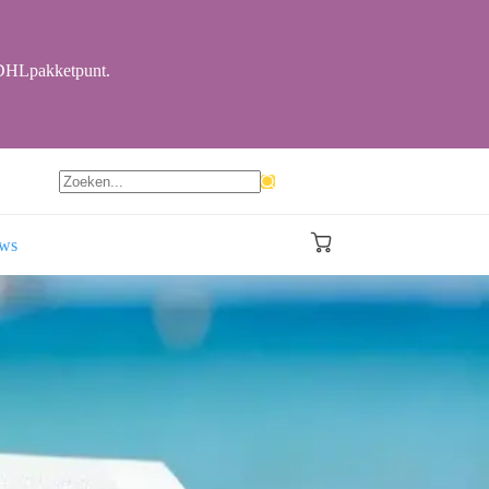
r DHLpakketpunt.
Geen
resultaten
ews
Winkelwagen