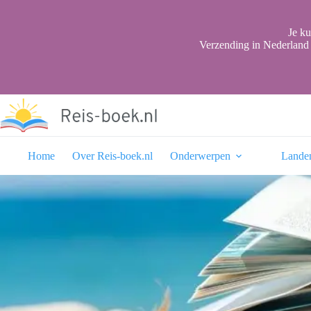
Ga
naar
de
Je ku
inhoud
Verzending in Nederland 
Home
Over Reis-boek.nl
Onderwerpen
Lande