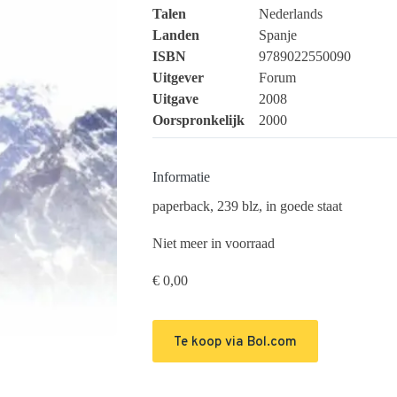
Talen
Nederlands
Landen
Spanje
ISBN
9789022550090
Uitgever
Forum
Uitgave
2008
Oorspronkelijk
2000
Informatie
paperback, 239 blz, in goede staat
Niet meer in voorraad
€
0,00
Te koop via Bol.com