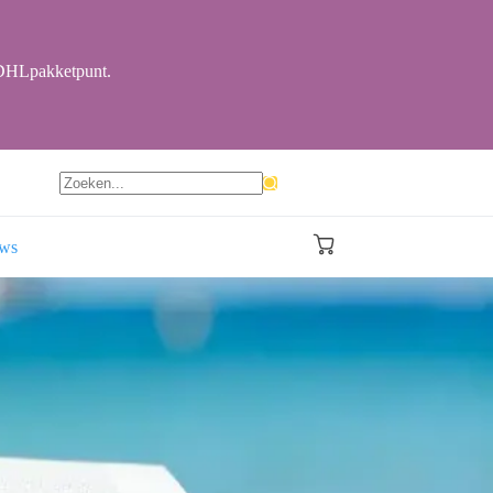
r DHLpakketpunt.
Geen
resultaten
ews
Winkelwagen