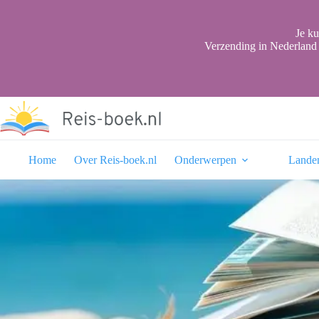
Ga
naar
de
Je ku
inhoud
Verzending in Nederland 
Home
Over Reis-boek.nl
Onderwerpen
Lande